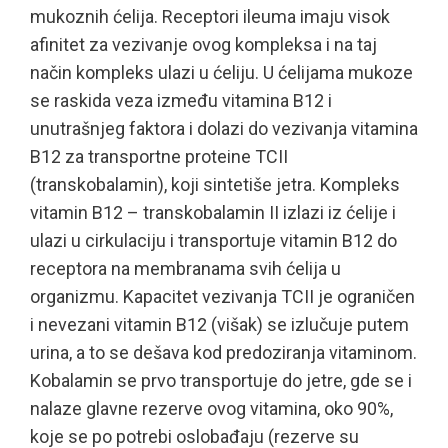
mukoznih ćelija. Receptori ileuma imaju visok
afinitet za vezivanje ovog kompleksa i na taj
način kompleks ulazi u ćeliju. U ćelijama mukoze
se raskida veza između vitamina B12 i
unutrašnjeg faktora i dolazi do vezivanja vitamina
B12 za transportne proteine TCII
(transkobalamin), koji sintetiše jetra. Kompleks
vitamin B12 – transkobalamin II izlazi iz ćelije i
ulazi u cirkulaciju i transportuje vitamin B12 do
receptora na membranama svih ćelija u
organizmu. Kapacitet vezivanja TCII je ograničen
i nevezani vitamin B12 (višak) se izlučuje putem
urina, a to se dešava kod predoziranja vitaminom.
Kobalamin se prvo transportuje do jetre, gde se i
nalaze glavne rezerve ovog vitamina, oko 90%,
koje se po potrebi oslobađaju (rezerve su