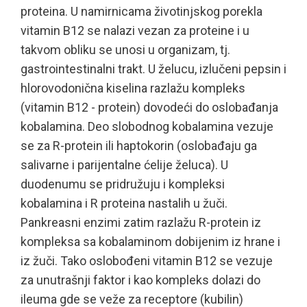
proteina. U namirnicama životinjskog porekla
vitamin B12 se nalazi vezan za proteine i u
takvom obliku se unosi u organizam, tj.
gastrointestinalni trakt. U želucu, izlučeni pepsin i
hlorovodonična kiselina razlažu kompleks
(vitamin B12 - protein) dovodeći do oslobađanja
kobalamina. Deo slobodnog kobalamina vezuje
se za R-protein ili haptokorin (oslobađaju ga
salivarne i parijentalne ćelije želuca). U
duodenumu se pridružuju i kompleksi
kobalamina i R proteina nastalih u žuči.
Pankreasni enzimi zatim razlažu R-protein iz
kompleksa sa kobalaminom dobijenim iz hrane i
iz žuči. Tako oslobođeni vitamin B12 se vezuje
za unutrašnji faktor i kao kompleks dolazi do
ileuma gde se veže za receptore (kubilin)