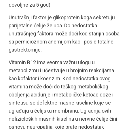
dovoljne za 5 god).
Unutrašnji faktor je glikoprotein koga sekretuju
parijetalne ćelije želuca. Do nedostatka
unutrašnjeg faktora može doći kod starijih osoba
sa pernicioznom anemijom kao i posle totalne
gastrektomije.
Vitamin B12 ima veoma važnu ulogu u
metabolizmu i učestvuje u brojnim reakcijama
kao kofaktor i koenzim. Kod nedostatka ovog
vitamina može doći do teškog metaboličkog
oboljenja acidurije i metaboličke ketoacidoze i
sintetišu se defektne masne kiseline koje se
ugrađuju u ćelijsku membranu. Ugradnja ovih
nefizioloških masnih kiselina u nervne ćelije čini
osnovu neuropatija, koje prate nedostatak