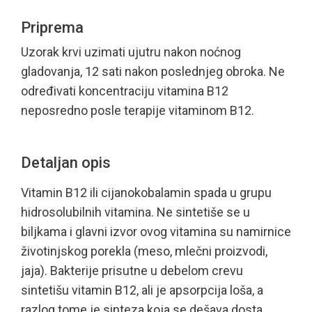
Priprema
Uzorak krvi uzimati ujutru nakon noćnog
gladovanja, 12 sati nakon poslednjeg obroka. Ne
određivati koncentraciju vitamina B12
neposredno posle terapije vitaminom B12.
Detaljan opis
Vitamin B12 ili cijanokobalamin spada u grupu
hidrosolubilnih vitamina. Ne sintetiše se u
biljkama i glavni izvor ovog vitamina su namirnice
životinjskog porekla (meso, mlečni proizvodi,
jaja). Bakterije prisutne u debelom crevu
sintetišu vitamin B12, ali je apsorpcija loša, a
razlog tome je sinteza koja se dešava dosta