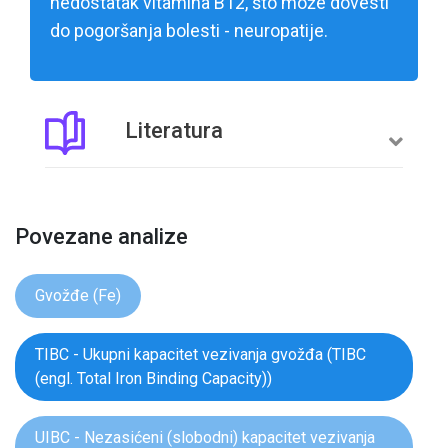
nedostatak vitamina B12, što može dovesti
do pogoršanja bolesti - neuropatije.
Literatura
Povezane analize
Gvožđe (Fe)
TIBC - Ukupni kapacitet vezivanja gvožđa (TIBC
(engl. Total Iron Binding Capacity))
UIBC - Nezasićeni (slobodni) kapacitet vezivanja