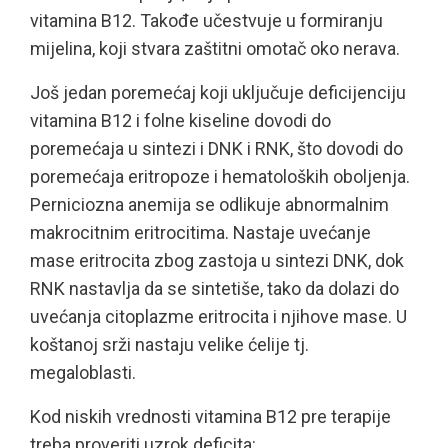
vitamina B12. Takođe učestvuje u formiranju
mijelina, koji stvara zaštitni omotač oko nerava.
Još jedan poremećaj koji uključuje deficijenciju
vitamina B12 i folne kiseline dovodi do
poremećaja u sintezi i DNK i RNK, što dovodi do
poremećaja eritropoze i hematoloških oboljenja.
Perniciozna anemija se odlikuje abnormalnim
makrocitnim eritrocitima. Nastaje uvećanje
mase eritrocita zbog zastoja u sintezi DNK, dok
RNK nastavlja da se sintetiše, tako da dolazi do
uvećanja citoplazme eritrocita i njihove mase. U
koštanoj srži nastaju velike ćelije tj.
megaloblasti.
Kod niskih vrednosti vitamina B12 pre terapije
treba proveriti uzrok deficita: