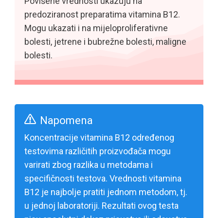
Povišene vrednosti ukazuju na
predoziranost preparatima vitamina B12.
Mogu ukazati i na mijeloproliferativne
bolesti, jetrene i bubrežne bolesti, maligne
bolesti.
Napomena
Koncentracije vitamina B12 određenog
testovima različitih proizvođača mogu
varirati zbog razlika u metodama i
specifičnosti testova. Vrednosti vitamina
B12 je najbolje pratiti jednom metodom, tj.
u jednoj laboratoriji. Rezultati ovog testa