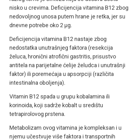
nisko u crevima. Deficijencija vitamina B12 zbog
nedovoljnog unosa putem hrane je retka, jer su
dnevne potrebe oko 2 µg.
Deficijencija vitamina B12 nastaje zbog
nedostatka unutrašnjeg faktora (resekcija
želuca, hronični atrofični gastritis, prisustvo
antitela na parijetalne ćelije želudca i unutrašnji
faktor) ili poremećaja u apsorpciji (različita
intestinalna oboljenja).
Vitamin B12 spada u grupu kobalamina ili
korinoida, koji sadrže kobalt u središtu
tetrapirolovog prstena.
Metabolizam ovog vitamina je kompleksan i u
njemu učestvuje više faktora i transportnih