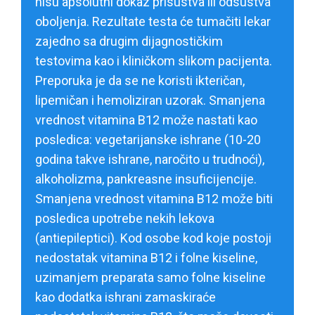
nisu apsolutni dokaz prisustva ili odsustva
oboljenja. Rezultate testa će tumačiti lekar
zajedno sa drugim dijagnostičkim
testovima kao i kliničkom slikom pacijenta.
Preporuka je da se ne koristi ikteričan,
lipemičan i hemoliziran uzorak. Smanjena
vrednost vitamina B12 može nastati kao
posledica: vegetarijanske ishrane (10-20
godina takve ishrane, naročito u trudnoći),
alkoholizma, pankreasne insuficijencije.
Smanjena vrednost vitamina B12 može biti
posledica upotrebe nekih lekova
(antiepileptici). Kod osobe kod koje postoji
nedostatak vitamina B12 i folne kiseline,
uzimanjem preparata samo folne kiseline
kao dodatka ishrani zamaskiraće