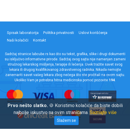
Spisak laboratorija
Politika privatnosti
Uslovi korišćenja
Naši kolačići
Kontakt
Sadržaj stranice labcube.rs kao što su tekst, grafika, slike i drugi dokumenti
su isključivo informativne prirode. Sadržaj ovog sajta nije namenjen zameni
stručnog lekarskog mišljenja, terapije ili lečenja. Uvek tražite savet svog
lekara ili drugog kvalifikovanog zdravstvenog radnika. Nikada nemojte
zanemariti savet vašeg lekara zbog nečega što ste pročitali na ovom sajtu.
Ukoliko Vam je potrebna hitna medicinska pomoć pozovite
194
.
Prvo nešto slatko.
🍪 Koristimo kolačiće da biste dobili
najbolje iskustvo na ovim stranicama.
Saznajte više
Slažem se