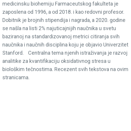
medicinsku biohemiju Farmaceutskog fakulteta je
zaposlena od 1996, a od 2018. i kao redovni profesor.
Dobitnik je brojnih stipendija i nagrada, a 2020. godine
se našla na listi 2% najuticajnijih naučnika u svetu
baziranoj na standardizovanoj metrici citiranja svih
naučnika i naučnih disciplina koju je objavio Univerzitet
Stanford. Centralna tema njenih istraživanja je razvoj
analitike za kvantifikaciju oksidativnog stresa u
biološkim tečnostima. Recezent svih tekstova na ovim
stranicama.