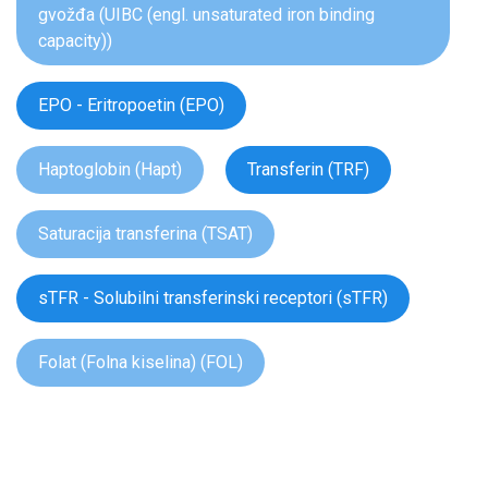
gvožđa (UIBC (engl. unsaturated iron binding
capacity))
EPO - Eritropoetin (EPO)
Haptoglobin (Hapt)
Transferin (TRF)
Saturacija transferina (TSAT)
sTFR - Solubilni transferinski receptori (sTFR)
Folat (Folna kiselina) (FOL)