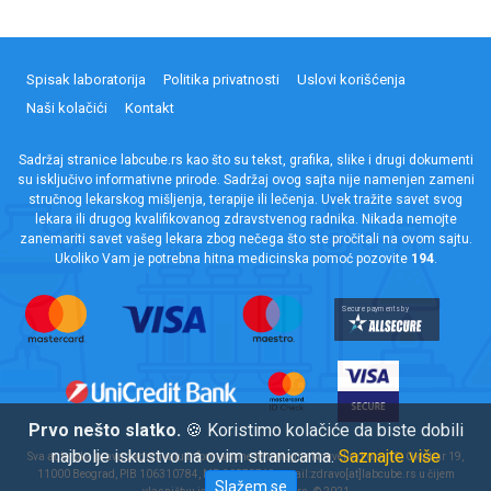
Spisak laboratorija
Politika privatnosti
Uslovi korišćenja
Naši kolačići
Kontakt
Sadržaj stranice labcube.rs kao što su tekst, grafika, slike i drugi dokumenti
su isključivo informativne prirode. Sadržaj ovog sajta nije namenjen zameni
stručnog lekarskog mišljenja, terapije ili lečenja. Uvek tražite savet svog
lekara ili drugog kvalifikovanog zdravstvenog radnika. Nikada nemojte
zanemariti savet vašeg lekara zbog nečega što ste pročitali na ovom sajtu.
Ukoliko Vam je potrebna hitna medicinska pomoć pozovite
194
.
Prvo nešto slatko.
🍪 Koristimo kolačiće da biste dobili
najbolje iskustvo na ovim stranicama.
Saznajte više
Sva autorska prava zadržavaju Informacione tehnologije Nouvelle d.o.o. 16. Oktobar 19,
11000 Beograd, PIB 106310784, MB 20575719,
email:zdravo[at]labcube.rs u čijem
Slažem se