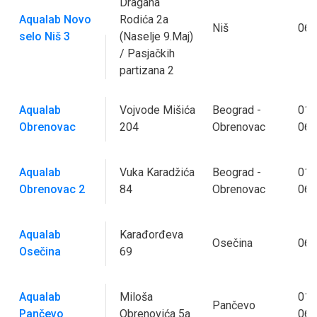
Dragana
Aqualab Novo
Rodića 2a
Niš
062
selo Niš 3
(Naselje 9.Maj)
/ Pasjačkih
partizana 2
Aqualab
Vojvode Mišića
Beograd -
011
Obrenovac
204
Obrenovac
063
Aqualab
Vuka Karadžića
Beograd -
011
Obrenovac 2
84
Obrenovac
063
Aqualab
Karađorđeva
Osečina
060
Osečina
69
Aqualab
Miloša
013
Pančevo
Pančevo
Obrenovića 5a
063