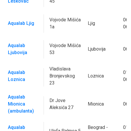
Leskovac
45
Vojvode Mišića
063
Aqualab Ljig
Ljig
1a
064
Aqualab
Vojvode Mišića
Ljubovija
063
Ljubovija
53
Vladislava
Aqualab
015
Bronjevskog
Loznica
Loznica
062
23
Aqualab
Dr Jove
Mionica
Mionica
060
Aleksića 27
(ambulanta)
Aqualab
Beograd -
011
Ulofa Palmea 5