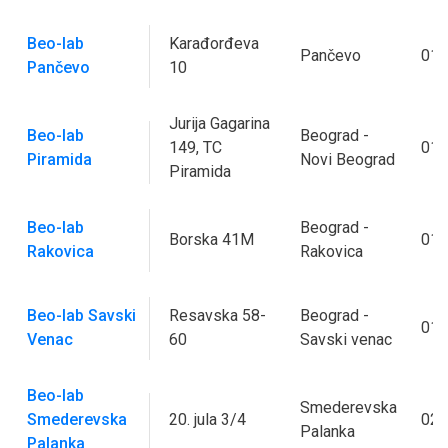
Beo-lab
Karađorđeva
Pančevo
013
Pančevo
10
Jurija Gagarina
Beo-lab
Beograd -
149, TC
011
Piramida
Novi Beograd
Piramida
Beo-lab
Beograd -
Borska 41M
011
Rakovica
Rakovica
Beo-lab Savski
Resavska 58-
Beograd -
011
Venac
60
Savski venac
Beo-lab
Smederevska
Smederevska
20. jula 3/4
026
Palanka
Palanka