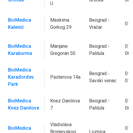
U
BioMedica
Maskima
Beograd -
011
Kalenić
Gorkog 29
Vračar
BioMedica
Marijane
Beograd -
011
Karaburma
Gregoran 50
Palilula
062
BioMedica
Beograd -
011
Karađorđev
Pasterova 14a
Savski venac
011
Park
BioMedica
Knez Danilova
Beograd -
011
Knez Danilova
7
Palilula
062
Vladislava
BioMedica
015
Bronjevskog
Loznica