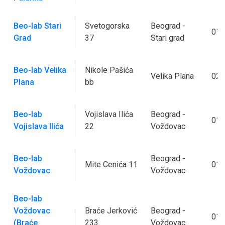
Beo-lab Stari
Svetogorska
Beograd -
011
Grad
37
Stari grad
Beo-lab Velika
Nikole Pašića
Velika Plana
026
Plana
bb
Beo-lab
Vojislava Ilića
Beograd -
011
Vojislava Ilića
22
Voždovac
Beo-lab
Beograd -
Mite Cenića 11
011
Voždovac
Voždovac
Beo-lab
Voždovac
Braće Jerković
Beograd -
011
(Braće
233
Voždovac