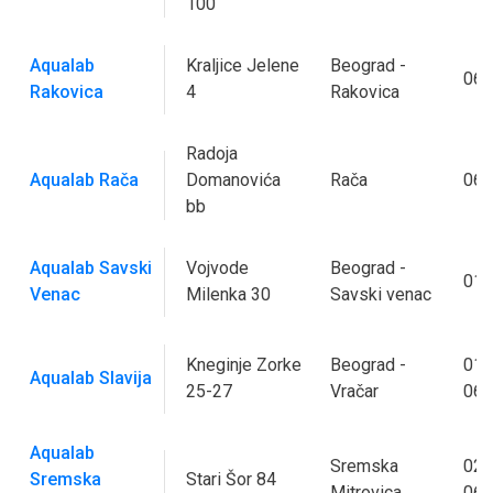
100
Aqualab
Kraljice Jelene
Beograd -
063
Rakovica
4
Rakovica
Radoja
Aqualab Rača
Domanovića
Rača
063
bb
Aqualab Savski
Vojvode
Beograd -
011
Venac
Milenka 30
Savski venac
Kneginje Zorke
Beograd -
011
Aqualab Slavija
25-27
Vračar
063
Aqualab
Sremska
022
Sremska
Stari Šor 84
Mitrovica
062