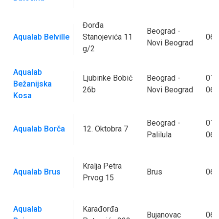
Đorđa
Beograd -
Aqualab Belville
Stanojevića 11
063
Novi Beograd
g/2
Aqualab
Ljubinke Bobić
Beograd -
011
Bežanijska
26b
Novi Beograd
062
Kosa
Beograd -
011
Aqualab Borča
12. Oktobra 7
Palilula
063
Kralja Petra
Aqualab Brus
Brus
063
Prvog 15
Aqualab
Karađorđa
Bujanovac
060