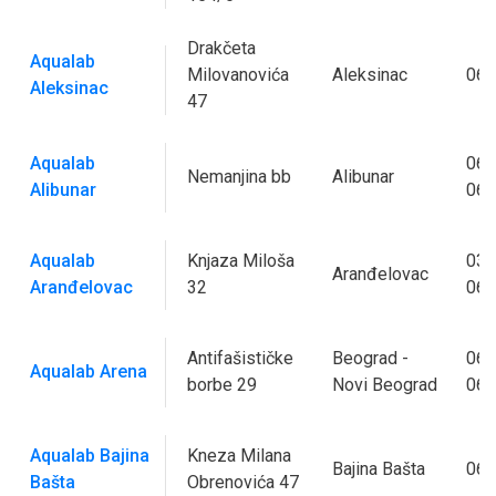
Drakčeta
Aqualab
Milovanovića
Aleksinac
063
Aleksinac
47
Aqualab
063
Nemanjina bb
Alibunar
Alibunar
064
Aqualab
Knjaza Miloša
034
Aranđelovac
Aranđelovac
32
063
Antifašističke
Beograd -
064
Aqualab Arena
borbe 29
Novi Beograd
062
Aqualab Bajina
Kneza Milana
Bajina Bašta
063
Bašta
Obrenovića 47