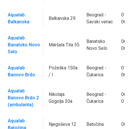
Aqualab
Beograd -
011
Balkanska 29
Balkanska
Savski venac
063
Aqualab
Banatsko
062
Banatsko Novo
Maršala Tita 55
Novo Selo
064
Selo
Aqualab
Požeška 150a
Beograd -
011
Banovo Brdo
/ I
Čukarica
063
Aqualab
Nikolaja
Beograd -
063
Banovo Brdo 2
Gogolja 30a
Čukarica
011
(ambulanta)
Aqualab
Njegoševa 12
Batočina
062
Batočina