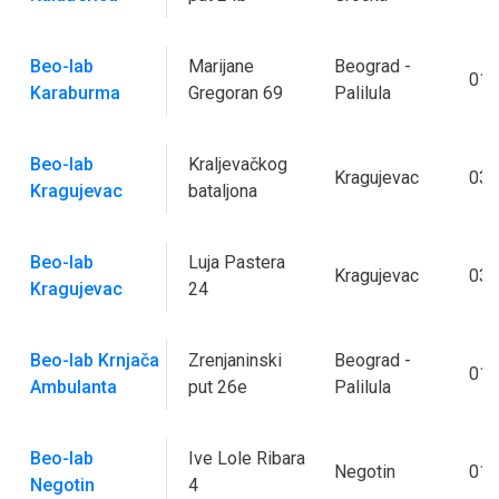
Beo-lab
Marijane
Beograd -
011
Karaburma
Gregoran 69
Palilula
Beo-lab
Kraljevačkog
Kragujevac
034
Kragujevac
bataljona
Beo-lab
Luja Pastera
Kragujevac
034
Kragujevac
24
Beo-lab Krnjača
Zrenjaninski
Beograd -
011
Ambulanta
put 26e
Palilula
Beo-lab
Ive Lole Ribara
Negotin
019
Negotin
4