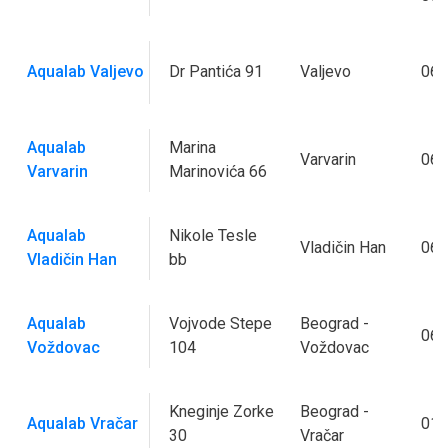
Aqualab Valjevo
Dr Pantića 91
Valjevo
060
Aqualab
Marina
Varvarin
060
Varvarin
Marinovića 66
Aqualab
Nikole Tesle
Vladičin Han
064
Vladičin Han
bb
Aqualab
Vojvode Stepe
Beograd -
063
Voždovac
104
Voždovac
Kneginje Zorke
Beograd -
Aqualab Vračar
011
30
Vračar