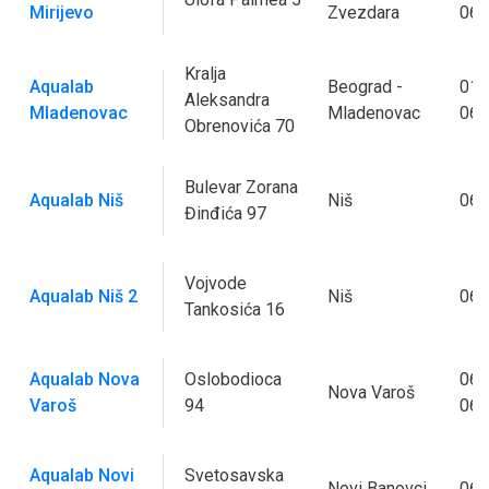
Mirijevo
Zvezdara
063
Kralja
Aqualab
Beograd -
011
Aleksandra
Mladenovac
Mladenovac
062
Obrenovića 70
Bulevar Zorana
Aqualab Niš
Niš
062
Đinđića 97
Vojvode
Aqualab Niš 2
Niš
063
Tankosića 16
Aqualab Nova
Oslobodioca
064
Nova Varoš
Varoš
94
063
Aqualab Novi
Svetosavska
Novi Banovci
064