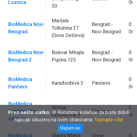
Loznica
062
30
Maršala
BioMedica Novi
Beograd -
011
Tolbuhina 27
Beograd
Novi Beograd
062
(Goce Delčeva)
BioMedica Novi
Bulevar Mihajla
Beograd -
011
Beograd 2
Pupina 125
Novi Beograd
062
BioMedica
013
Karađorđeva 3
Pančevo
Pančevo
062
BioMedica
Miloša
013
Pančevo Dom
Pančevo
Prvo nešto slatko.
🍪 Koristimo kolačiće da biste dobili
Obrenovića 9
062
zdravlja
najbolje iskustvo na ovim stranicama.
Saznajte više
Slažem se
BioMedica
Majora Marka
Donja
035