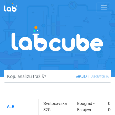
ANALIZA
LABORATORIJA
Svetosavska
Beograd -
011
ALB
82G
Barajevo
065