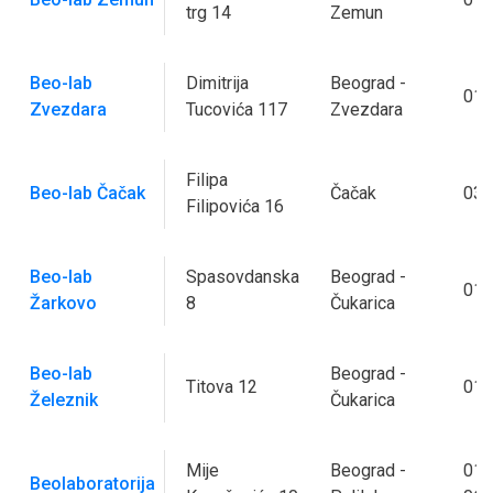
trg 14
Zemun
Beo-lab
Dimitrija
Beograd -
011
Zvezdara
Tucovića 117
Zvezdara
Filipa
Beo-lab Čačak
Čačak
032
Filipovića 16
Beo-lab
Spasovdanska
Beograd -
011
Žarkovo
8
Čukarica
Beo-lab
Beograd -
Titova 12
011
Železnik
Čukarica
Mije
Beograd -
011
Beolaboratorija