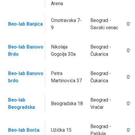
Arena
Crnotravska 7-
Beograd -
Beo-lab Banjica
011
9
Savski venac
Beo-lab Banovo
Nikolaja
Beograd -
011
Brdo
Gogolja 30a
Čukarica
Beo-lab Banovo
Petra
Beograd -
011
brdo
Martinovića 37
Čukarica
Beo-lab
Beograd -
Beogradska 18
011
Beogradska
Vračar
Beograd -
Beo-lab Borča
Užička 15
011
Palilula