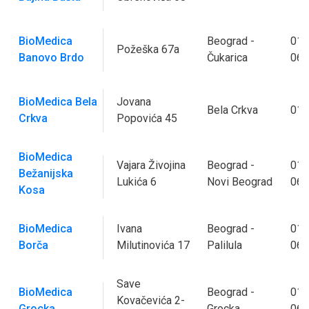
BioMedica
Beograd -
011
Požeška 67a
Banovo Brdo
Čukarica
062
BioMedica Bela
Jovana
Bela Crkva
013
Crkva
Popovića 45
BioMedica
Vajara Živojina
Beograd -
011
Bežanijska
Lukića 6
Novi Beograd
062
Kosa
BioMedica
Ivana
Beograd -
011
Borča
Milutinovića 17
Palilula
062
Save
BioMedica
Beograd -
011
Kovačevića 2-
Grocka
Grocka
064