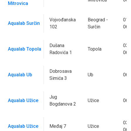
Mitrovica
Vojvođanska
Beograd -
011
Aqualab Surčin
102
Surčin
063
Dušana
034
Aqualab Topola
Topola
Radovića 1
063
Dobrosava
Aqualab Ub
Ub
063
Simića 3
Jug
Aqualab Užice
Užice
064
Bogdanova 2
031
Aqualab Užice
Međaj 7
Užice
062