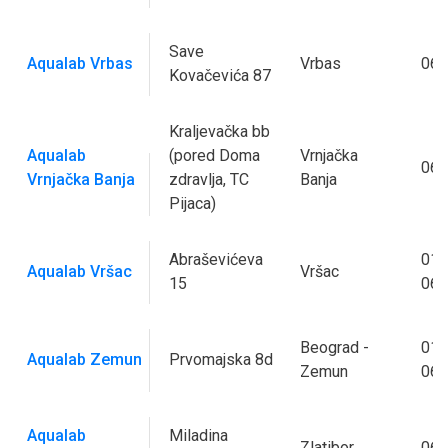
Save
Aqualab Vrbas
Vrbas
063
Kovačevića 87
Kraljevačka bb
Aqualab
(pored Doma
Vrnjačka
060
Vrnjačka Banja
zdravlja, TC
Banja
Pijaca)
Abraševićeva
013
Aqualab Vršac
Vršac
15
062
Beograd -
011
Aqualab Zemun
Prvomajska 8d
Zemun
063
Aqualab
Miladina
Zlatibor
063