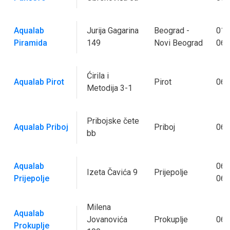
Aqualab
Jurija Gagarina
Beograd -
011
Piramida
149
Novi Beograd
063
Ćirila i
Aqualab Pirot
Pirot
064
Metodija 3-1
Pribojske čete
Aqualab Priboj
Priboj
064
bb
Aqualab
063
Izeta Čavića 9
Prijepolje
Prijepolje
060
Milena
Aqualab
Jovanovića
Prokuplje
063
Prokuplje