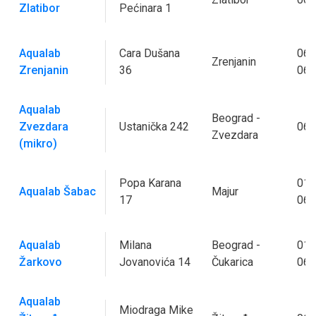
Zlatibor
Pećinara 1
Aqualab
Cara Dušana
060
Zrenjanin
Zrenjanin
36
060
Aqualab
Beograd -
Zvezdara
Ustanička 242
060
Zvezdara
(mikro)
Popa Karana
015
Aqualab Šаbac
Majur
17
063
Aqualab
Milana
Beograd -
011
Žarkovo
Jovanovića 14
Čukarica
062
Aqualab
Miodraga Mike