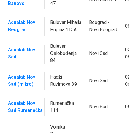
Banovci
47
Aqualab Novi
Bulevar Mihajla
Beograd -
063
Beograd
Pupina 115A
Novi Beograd
Bulevar
Aqualab Novi
021
Oslobođenja
Novi Sad
Sad
062
84
Aqualab Novi
Hadži
021
Novi Sad
Sad (mikro)
Ruvimova 39
062
Aqualab Novi
Rumenačka
Novi Sad
064
Sad Rumenačka
114
Vojnika