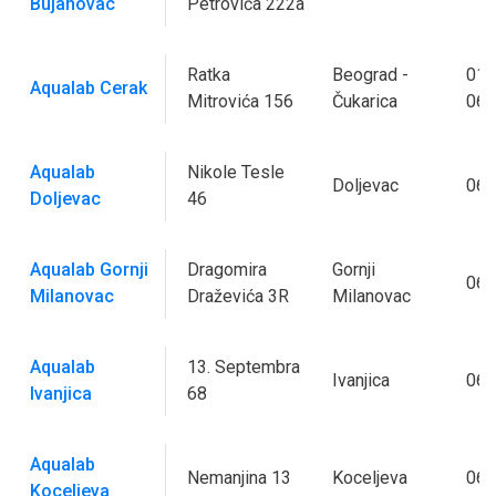
Bujanovac
Petrovića 222a
Ratka
Beograd -
011
Aqualab Cerak
Mitrovića 156
Čukarica
062
Aqualab
Nikole Tesle
Doljevac
063
Doljevac
46
Aqualab Gornji
Dragomira
Gornji
063
Milanovac
Draževića 3R
Milanovac
Aqualab
13. Septembra
Ivanjica
063
Ivanjica
68
Aqualab
Nemanjina 13
Koceljeva
063
Koceljeva