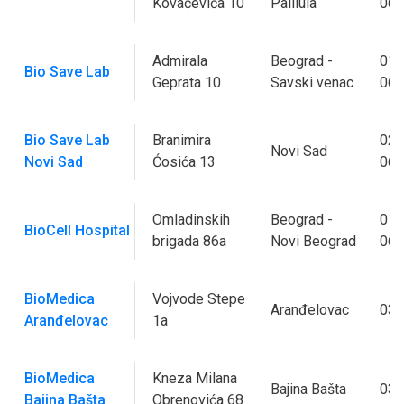
Kovačevića 10
Palilula
065
Admirala
Beograd -
011
Bio Save Lab
Geprata 10
Savski venac
069
Bio Save Lab
Branimira
021
Novi Sad
Novi Sad
Ćosića 13
069
Omladinskih
Beograd -
011
BioCell Hospital
brigada 86a
Novi Beograd
060
BioMedica
Vojvode Stepe
Aranđelovac
034
Aranđelovac
1a
BioMedica
Kneza Milana
Bajina Bašta
031
Bajina Bašta
Obrenovića 68