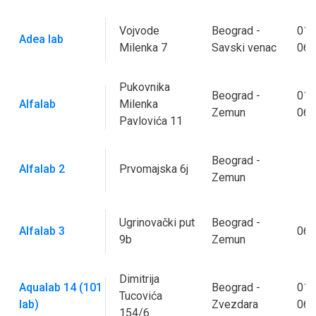
Vojvode
Beograd -
011
Adea lab
Milenka 7
Savski venac
066
Pukovnika
Beograd -
011
Alfalab
Milenka
Zemun
066
Pavlovića 11
Beograd -
Alfalab 2
Prvomajska 6j
Zemun
Ugrinovački put
Beograd -
Alfalab 3
066
9b
Zemun
Dimitrija
Aqualab 14 (101
Beograd -
011
Tucovića
lab)
Zvezdara
062
154/6