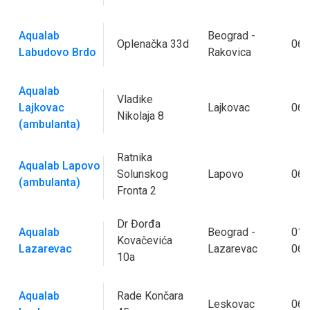
Aqualab
Beograd -
Oplenačka 33d
063
Labudovo Brdo
Rakovica
Aqualab
Vladike
Lajkovac
Lajkovac
060
Nikolaja 8
(ambulanta)
Ratnika
Aqualab Lapovo
Solunskog
Lapovo
063
(ambulanta)
Fronta 2
Dr Đorđa
Aqualab
Beograd -
011
Kovačevića
Lazarevac
Lazarevac
063
10a
Aqualab
Rade Končara
Leskovac
060