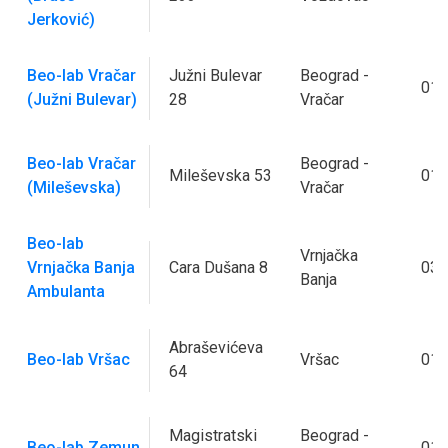
Jerković)
Beo-lab Vračar
Južni Bulevar
Beograd -
011
(Južni Bulevar)
28
Vračar
Beo-lab Vračar
Beograd -
Mileševska 53
011
(Mileševska)
Vračar
Beo-lab
Vrnjačka
Vrnjačka Banja
Cara Dušana 8
036
Banja
Ambulanta
Abraševićeva
Beo-lab Vršac
Vršac
013
64
Magistratski
Beograd -
Beo-lab Zemun
011