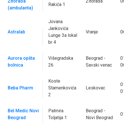
Žitorađa
Žitorađa
062
Rakića 1
(ambulanta)
Jovana
Jankovića
Astralab
Vranje
060
Lunge 3a lokal
br 4
Aurora opšta
Višegradska
Beograd -
011
bolnica
26
Savski venac
060
Koste
016
Beba Pharm
Stamenkovića
Leskovac
016
2
Bel Medic Novi
Palmira
Beograd -
011
Beograd
Toljatija 1
Novi Beograd