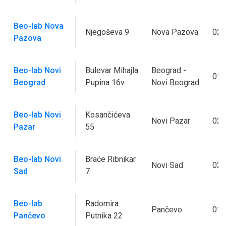
Beo-lab Nova
Njegoševa 9
Nova Pazova
022
Pazova
Beo-lab Novi
Bulevar Mihajla
Beograd -
011
Beograd
Pupina 16v
Novi Beograd
Beo-lab Novi
Kosančićeva
Novi Pazar
020
Pazar
55
Beo-lab Novi
Braće Ribnikar
Novi Sad
021
Sad
7
Beo-lab
Radomira
Pančevo
013
Pančevo
Putnika 22