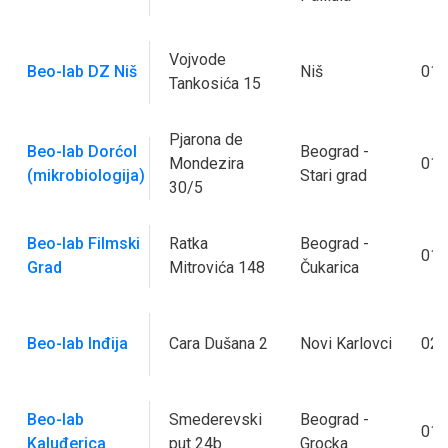
Vojvode
Beo-lab DZ Niš
Niš
018
Tankosića 15
Pjarona de
Beo-lab Dorćol
Beograd -
Mondezira
011
(mikrobiologija)
Stari grad
30/5
Beo-lab Filmski
Ratka
Beograd -
011
Grad
Mitrovića 148
Čukarica
Beo-lab Inđija
Cara Dušana 2
Novi Karlovci
022
Beo-lab
Smederevski
Beograd -
011
Kaluđerica
put 24b
Grocka