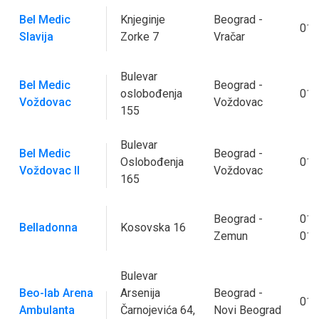
Bel Medic
Knjeginje
Beograd -
011
Slavija
Zorke 7
Vračar
Bulevar
Bel Medic
Beograd -
oslobođenja
011
Voždovac
Voždovac
155
Bulevar
Bel Medic
Beograd -
Oslobođenja
011
Voždovac II
Voždovac
165
Beograd -
011
Belladonna
Kosovska 16
Zemun
011
Bulevar
Beo-lab Arena
Arsenija
Beograd -
011
Ambulanta
Čarnojevića 64,
Novi Beograd