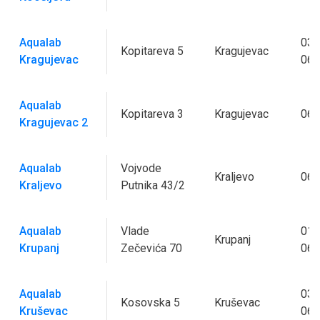
Aqualab
034
Kopitareva 5
Kragujevac
Kragujevac
062
Aqualab
Kopitareva 3
Kragujevac
060
Kragujevac 2
Aqualab
Vojvode
Kraljevo
060
Kraljevo
Putnika 43/2
Aqualab
Vlade
015
Krupanj
Krupanj
Zečevića 70
062
Aqualab
037
Kosovska 5
Kruševac
Kruševac
063